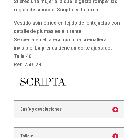
con
Si eres una mujer a la que le gusta romper las
detalle
reglas de la moda, Scripta es tu firma.
de
Vestido asimétrico en tejido de lentejuelas con
plumas
detalle de plumas en el tirante.
en
Se cierra en el lateral con una cremallera
el
invisible. La prenda tiene un corte ajustado.
tirante
Talla 40.
250128
Ref. 250128
de
Scripta
cantidad
Envío y devoluciones
Tallaje