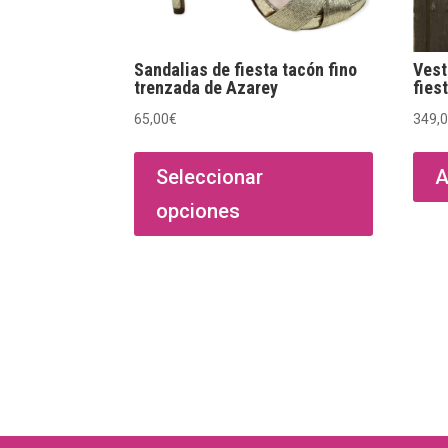
Sandalias de fiesta tacón fino
Vest
trenzada de Azarey
fies
65,00
€
349,
Este
producto
Seleccionar
A
tiene
opciones
múltiples
variantes.
Las
opciones
se
pueden
elegir
en
la