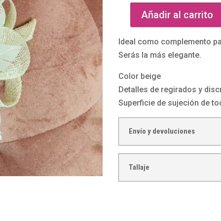
Añadir al carrito
Tocado
pequeño
Ideal como complemento par
beige
Serás la más elegante.
con
plumas
Color beige
9
Detalles de regirados y dis
cm
Superficie de sujeción de t
cantidad
Envío y devoluciones
Tallaje