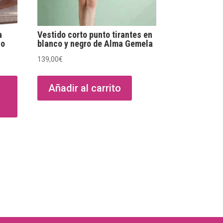
a
Vestido corto punto tirantes en
lo
blanco y negro de Alma Gemela
139,00
€
Este
producto
Añadir al carrito
tiene
múltiples
variantes.
Las
opciones
se
pueden
elegir
en
la