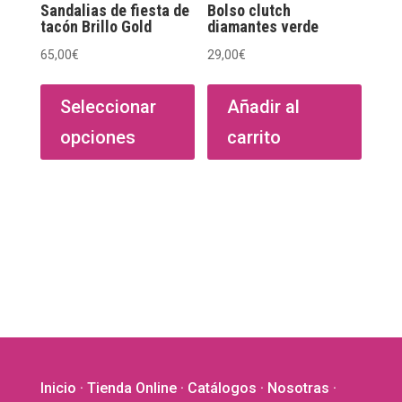
página
págin
Sandalias de fiesta de
Bolso clutch
de
de
tacón Brillo Gold
diamantes verde
producto
produ
65,00
€
29,00
€
Este
producto
Seleccionar
Añadir al
tiene
opciones
carrito
múltiples
variantes.
Las
opciones
se
pueden
elegir
en
la
página
de
Inicio
·
Tienda Online
·
Catálogos
·
Nosotras
·