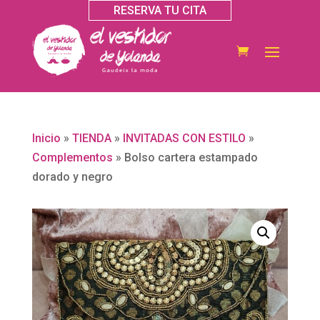
RESERVA TU CITA
Inicio
»
TIENDA
»
INVITADAS CON ESTILO
»
Complementos
»
Bolso cartera estampado
dorado y negro