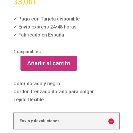
33,00
€
✓ Pago con Tarjeta disponible
✓ Envío express 24/48 horas
✓ Fabricado en España
1 disponibles
Añadir al carrito
Bolso
cartera
estampado
Color dorado y negro.
dorado
Cordón trenzado dorado para colgar.
y
Tejido flexible.
negro
cantidad
Envío y devoluciones