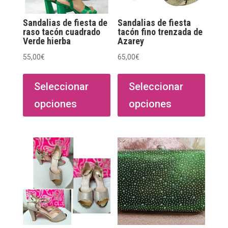
Sandalias de fiesta de
Sandalias de fiesta
raso tacón cuadrado
tacón fino trenzada de
Verde hierba
Azarey
55,00
€
65,00
€
Este
Este
producto
produ
Seleccionar
Seleccionar
tiene
tiene
opciones
opciones
múltiples
múltip
variantes.
varian
Las
Las
opciones
opcio
se
se
pueden
puede
elegir
elegir
en
en
la
la