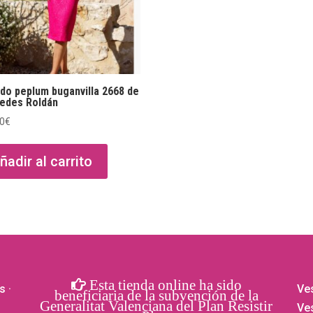
do peplum buganvilla 2668 de
edes Roldán
00
€
ñadir al carrito
Esta tienda online ha sido
s
·
Ves
beneficiaria de la subvención de la
Generalitat Valenciana del Plan Resistir
Ves