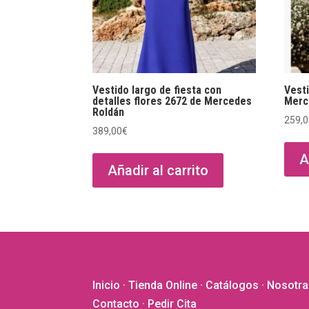
Vestido largo de fiesta con
Vesti
detalles flores 2672 de Mercedes
Merc
Roldán
259,
389,00
€
A
Añadir al carrito
Inicio
·
Tienda Online
·
Catálogos
·
Nosotra
Contacto
· Pedir Cita