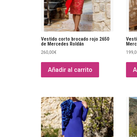
Vestido corto brocado rojo 2650
Vest
de Mercedes Roldán
Merc
260,00
€
199,
Añadir al carrito
A