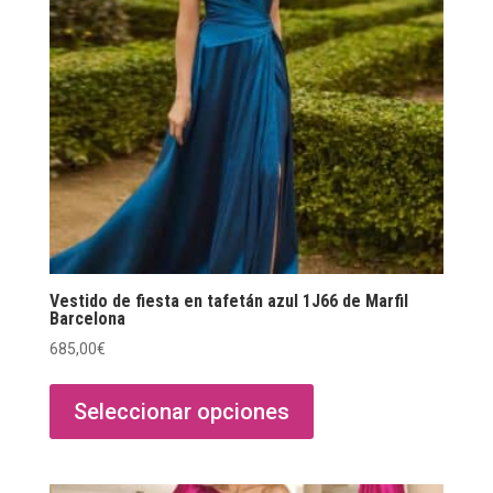
Vestido de fiesta en tafetán azul 1J66 de Marfil
Barcelona
685,00
€
Este
producto
Seleccionar opciones
tiene
múltiples