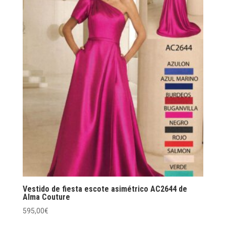
variantes.
Las
opciones
se
pueden
elegir
en
la
página
de
producto
Vestido de fiesta escote asimétrico AC2644 de
Alma Couture
595,00
€