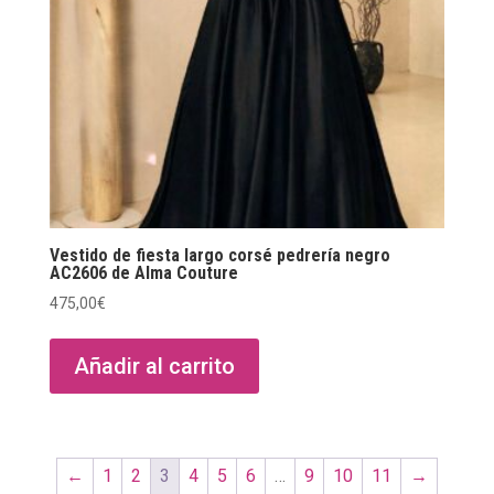
Vestido de fiesta largo corsé pedrería negro
AC2606 de Alma Couture
475,00
€
Añadir al carrito
←
1
2
3
4
5
6
…
9
10
11
→