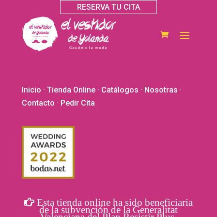
RESERVA TU CITA
Inicio
·
Tienda Online
·
Catálogos
·
Nosotras
·
Contacto
· Pedir Cita
Esta tienda online ha sido beneficiaria
de la subvención de la Generalitat
Valenciana del Plan Resistir Plus.