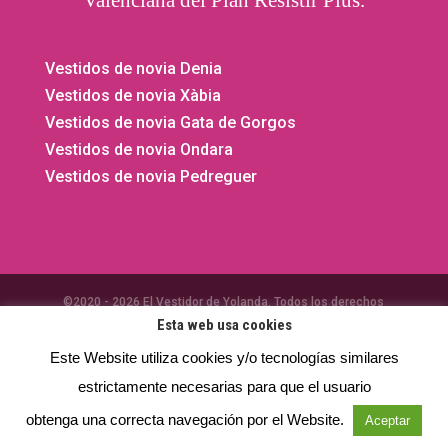
Vestidos de novia Denia
Vestidos de novia Xàbia
Vestidos de novia Gata de Gorgos
Vestidos de novia Ondara
Vestidos de novia Pedreguer
©2020 - 2026 El Vestidor de Yolanda. Todos los derechos
Esta web usa cookies
reservados.
Privacidad
- Aviso legal -
Cookies
⚡
Teamhost
Studio
Este Website utiliza cookies y/o tecnologías similares
estrictamente necesarias para que el usuario
obtenga una correcta navegación por el Website.
Aceptar