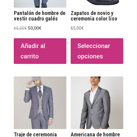
Pantalón de hombre de
Zapatos de novio y
vestir cuadro galés
ceremonia color liso
El
El
65,00
€
50,00
€
65,00
€
Este
precio
precio
produ
original
actual
Añadir al
Seleccionar
tiene
era:
es:
carrito
opciones
múltip
65,00€.
50,00€.
varian
Las
opcio
se
puede
elegir
en
la
págin
Traje de ceremonia
Americana de hombre