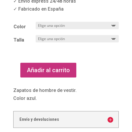
✓ Envío express 24/48 horas
✓ Fabricado en España
Color
Talla
Añadir al carrito
Zapatos
de
hombre
Zapatos de hombre de vestir.
de
Color azul.
vestir
color
Envío y devoluciones
azul
cantidad