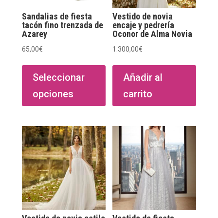
Sandalias de fiesta
Vestido de novia
tacón fino trenzada de
encaje y pedrería
Azarey
Oconor de Alma Novia
65,00
€
1.300,00
€
Este
producto
Seleccionar
Añadir al
tiene
opciones
carrito
múltiples
variantes.
Las
opciones
se
pueden
elegir
en
la
página