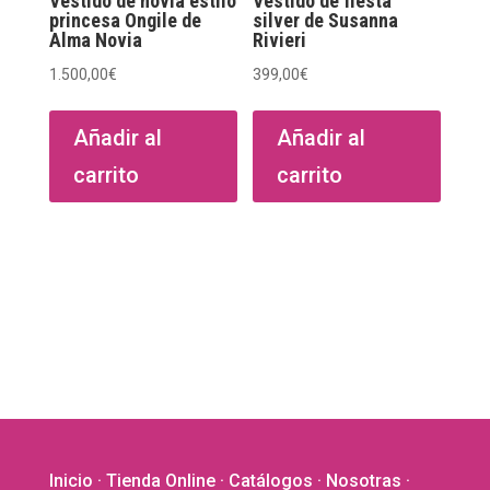
Vestido de novia estilo
Vestido de fiesta
de
princesa Ongile de
silver de Susanna
Alma Novia
Rivieri
producto
1.500,00
€
399,00
€
Añadir al
Añadir al
carrito
carrito
Inicio
·
Tienda Online
·
Catálogos
·
Nosotras
·