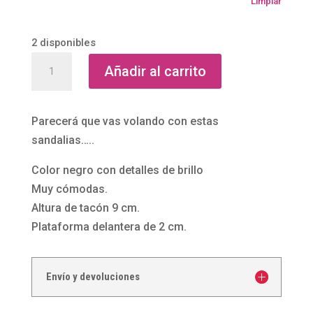
Limpiar
2 disponibles
Sandalias
Añadir al carrito
de
fiesta
de
Parecerá que vas volando con estas
tacón
sandalias…..
cuadrado
Color negro con detalles de brillo
Negro
Muy cómodas.
brillo
Altura de tacón 9 cm.
cantidad
Plataforma delantera de 2 cm.
Envío y devoluciones