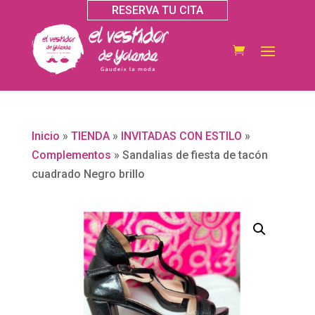
RESERVA TU CITA
Inicio
»
TIENDA
»
INVITADAS CON ESTILO
»
Complementos
»
Sandalias de fiesta de tacón
cuadrado Negro brillo