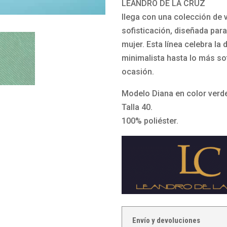
LEANDRO DE LA CRUZ
e
i
r
verde
llega con una colección de 
f
a
d
Diana
sofisticación, diseñada para
i
s
e
de
mujer. Esta línea celebra l
e
d
D
Leandro
minimalista hasta lo más so
s
e
i
de
ocasión.
t
f
a
la
a
i
n
Cruz
Modelo Diana en color verde
t
e
a
cantidad
Talla 40.
a
s
d
100% poliéster.
c
t
e
ó
a
L
n
t
e
c
a
a
u
c
n
a
ó
d
d
n
r
Envío y devoluciones
r
c
o