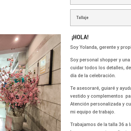
a
u
d
d
a
e
Tallaje
o
d
l
c
r
a
¡HOLA!
i
a
C
e
d
r
Soy Yolanda, gerente y propi
r
o
u
Soy personal shopper y una 
r
N
z
cuidar todos los detalles, d
e
e
día de la celebración.
p
g
u
r
Te asesoraré, guiaré y ayud
l
o
vestido y complementos par
s
V
Atención personalizada y cu
e
i
mi equipo de trabajo.
r
n
a
Trabajamos de la talla 36 a 
t