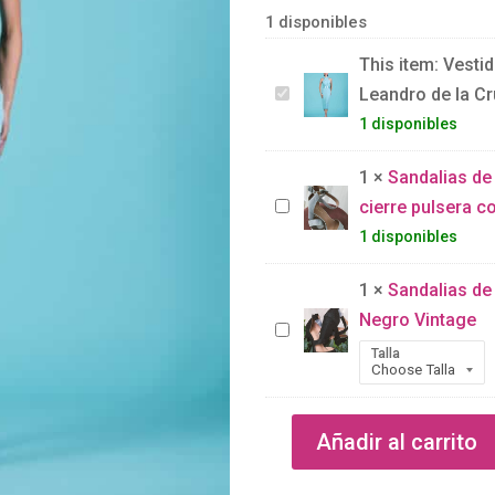
1 disponibles
This item:
Vestid
V
Leandro de la C
e
1 disponibles
s
1
×
Sandalias de
t
S
cierre pulsera co
i
a
1 disponibles
d
n
o
1
×
Sandalias de
d
r
Negro Vintage
a
S
e
l
Talla
a
c
i
n
t
a
d
o
Añadir al carrito
s
a
v
Vestido
d
l
e
recto