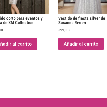
3
6
ido corto para eventos y
Vestido de fiesta silver de
ta de XM Collection
Susanna Rivieri
00
€
399,00
€
ñadir al carrito
Añadir al carrito