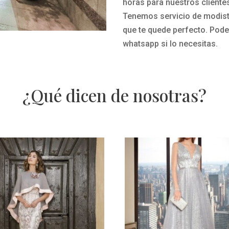
c
horas para nuestros cliente
a
o
Tenemos servicio de modista
g
l
que te quede perfecto.
Pode
e
o
whatsapp si lo necesitas.
r
p
l
¿Qué dicen de nosotras?
a
t
a
d
e
D
a
n
a
-