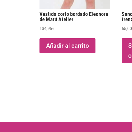
Vestido corto bordado Eleonora
Sand
de Marú Atelier
tren
134,95
€
65,0
Añadir al carrito
S
o