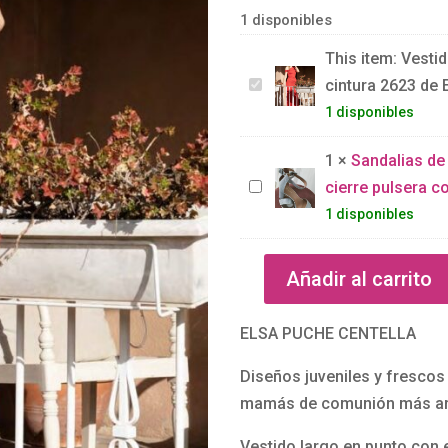
1 disponibles
This item:
Vestid
V
cintura 2623 de 
e
1 disponibles
s
1
×
Sandalias de
t
S
cierre pulsera co
i
a
1 disponibles
d
n
o
d
l
Añadir al carrito
Vestido
a
a
largo
l
r
ELSA PUCHE CENTELLA
fucsia
i
g
pañuelo
a
Diseños juveniles y frescos 
o
cintura
s
mamás de comunión más ar
f
2623
d
u
Vestido largo en punto con e