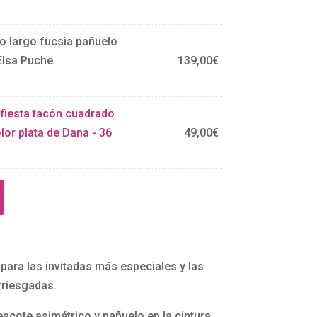
o largo fucsia pañuelo
Elsa Puche
139,00
€
 fiesta tacón cuadrado
lor plata de Dana - 36
49,00
€
para las invitadas más especiales y las
riesgadas.
scote asimétrico y pañuelo en la cintura.