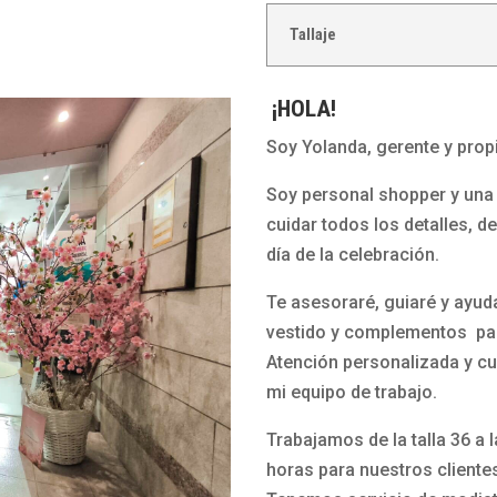
a
a
Tallaje
d
2
o
6
¡HOLA!
c
2
i
Soy Yolanda, gerente y propi
3
e
d
Soy personal shopper y una 
r
e
cuidar todos los detalles, d
r
E
día de la celebración.
e
l
p
s
Te asesoraré, guiaré y ayud
u
a
vestido y complementos par
l
P
Atención personalizada y cu
s
u
mi equipo de trabajo.
e
c
Trabajamos de la talla 36 a 
r
h
horas para nuestros cliente
a
e