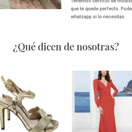
Tenemos servicio de modista
c
que te quede perfecto.
Pode
o
whatsapp si lo necesitas.
l
o
r
p
¿Qué dicen de nosotras?
l
a
t
a
d
e
D
a
n
a
-