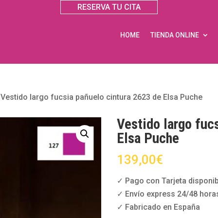
RESERVA TU CITA
HOME
TIENDA ONLINE
»
Vestido largo fucsia pañuelo cintura 2623 de Elsa Puche
Vestido largo fuc
Elsa Puche
139,00
€
✓ Pago con Tarjeta disponib
✓ Envío express 24/48 hora
✓ Fabricado en España