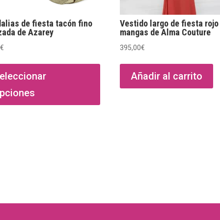
3
6
alias de fiesta tacón fino
Vestido largo de fiesta rojo
zada de Azarey
mangas de Alma Couture
0
€
395,00
€
Este
producto
eleccionar
Añadir al carrito
tiene
pciones
múltiples
variantes.
Las
opciones
se
pueden
elegir
en
la
página