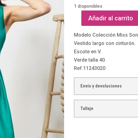
1 disponibles
Añadir al carrito
Vestido
largo
Modelo Colección Miss Son
con
Vestido largo con cinturón.
cinturón
Escote en V.
de
Verde talla 40.
Miss
Ref.11243020
Sonia
Peña
Envío y devoluciones
cantidad
Tallaje