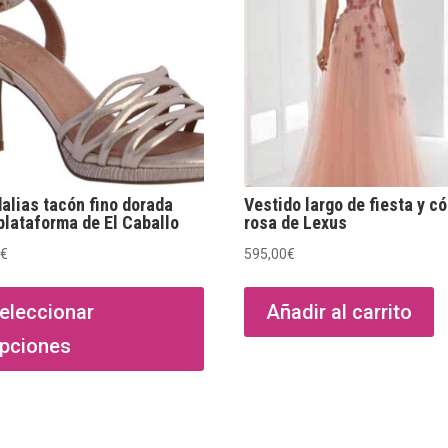
alias tacón fino dorada
Vestido largo de fiesta y có
plataforma de El Caballo
rosa de Lexus
0
€
595,00
€
Este
producto
eleccionar
Añadir al carrito
tiene
pciones
múltiples
variantes.
Las
opciones