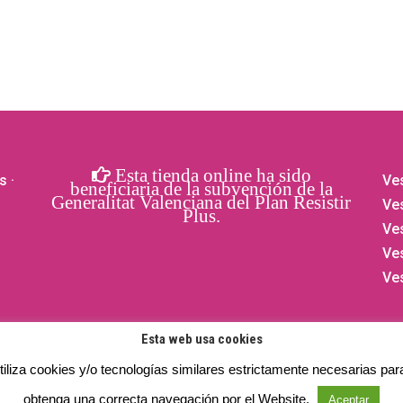
se
pueden
elegir
en
la
página
de
Esta tienda online ha sido
producto
s
·
Ves
beneficiaria de la subvención de la
Generalitat Valenciana del Plan Resistir
Ves
Plus.
Ve
Ve
Ve
Esta web usa cookies
iliza cookies y/o tecnologías similares estrictamente necesarias par
obtenga una correcta navegación por el Website.
os reservados.
Privacidad
- Aviso legal -
Cookies
Aceptar