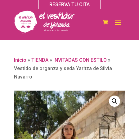
RESERVA TU CITA
Inicio
»
TIENDA
»
INVITADAS CON ESTILO
»
Vestido de organza y seda Yaritza de Silvia
Navarro