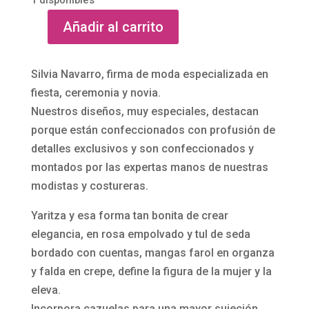
Añadir al carrito
Vestido
de
organza
Silvia Navarro, firma de moda especializada en
y
fiesta, ceremonia y novia.
seda
Nuestros diseños, muy especiales, destacan
Yaritza
porque están confeccionados con profusión de
de
detalles exclusivos y son confeccionados y
Silvia
montados por las expertas manos de nuestras
Navarro
modistas y costureras.
cantidad
Yaritza y esa forma tan bonita de crear
elegancia, en rosa empolvado y tul de seda
bordado con cuentas, mangas farol en organza
y falda en crepe, define la figura de la mujer y la
eleva.
Incorpora cazuelas para una mayor sujeción