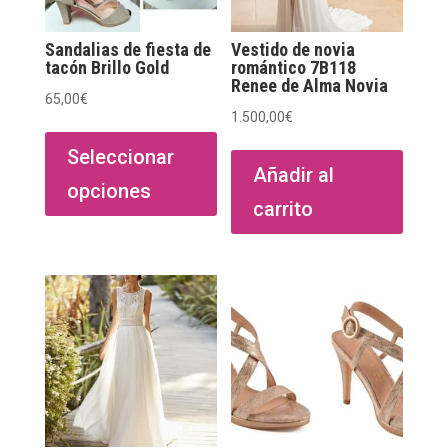
Sandalias de fiesta de
Vestido de novia
tacón Brillo Gold
romántico 7B118
Renee de Alma Novia
65,00
€
1.500,00
€
Este
producto
Seleccionar
Añadir al
tiene
opciones
múltiples
carrito
variantes.
Las
opciones
se
pueden
elegir
en
la
página