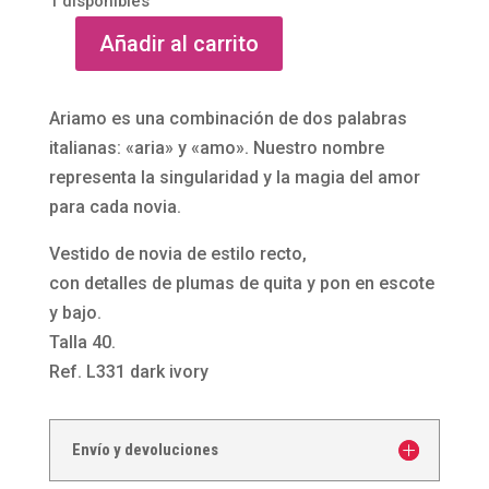
1 disponibles
Añadir al carrito
Vestido
de
novia
Ariamo es una combinación de dos palabras
midi
italianas: «aria» y «amo». Nuestro nombre
convertible
representa la singularidad y la magia del amor
con
para cada novia.
plumas
Vestido de novia de estilo recto,
L331
con detalles de plumas de quita y pon en escote
de
y bajo.
Ariamo
Talla 40.
cantidad
Ref. L331 dark ivory
Envío y devoluciones