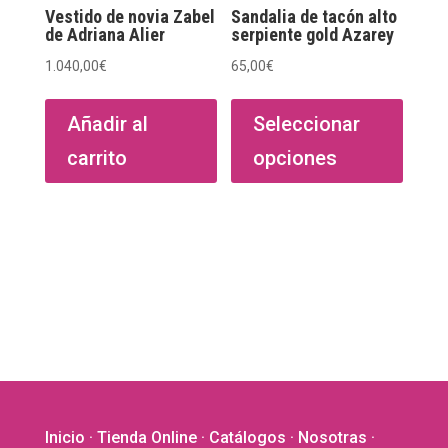
de
Vestido de novia Zabel
Sandalia de tacón alto
de Adriana Alier
serpiente gold Azarey
producto
1.040,00
€
65,00
€
Este
produ
Añadir al
Seleccionar
tiene
carrito
opciones
múltip
varian
Las
opcio
se
puede
elegir
en
la
págin
de
Inicio
·
Tienda Online
·
Catálogos
·
Nosotras
·