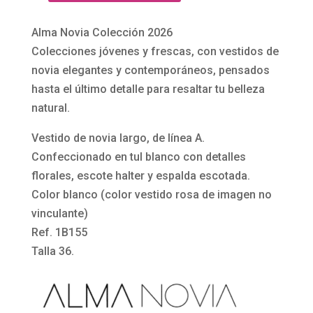
de
novia
Alma Novia Colección 2026
largo
Colecciones jóvenes y frescas, con vestidos de
en
novia elegantes y contemporáneos, pensados
tul
hasta el último detalle para resaltar tu belleza
blanco
natural.
con
Vestido de novia largo, de línea A.
flores
Confeccionado en tul blanco con detalles
1B155
florales, escote halter y espalda escotada.
Nadim
Color blanco (color vestido rosa de imagen no
de
vinculante)
Alma
Ref. 1B155
Novia
Talla 36.
cantidad