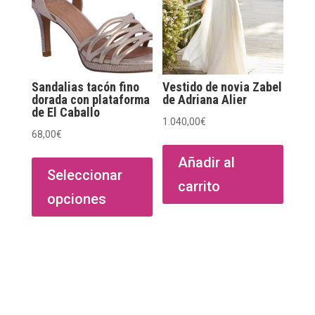
elegir
en
la
págin
de
Sandalias tacón fino
Vestido de novia Zabel
dorada con plataforma
de Adriana Alier
produ
de El Caballo
1.040,00
€
68,00
€
Este
Añadir al
producto
Seleccionar
carrito
tiene
opciones
múltiples
variantes.
Las
opciones
se
pueden