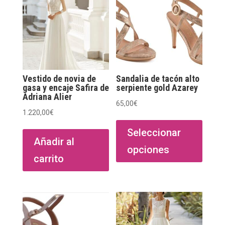
Vestido de novia de
Sandalia de tacón alto
gasa y encaje Safira de
serpiente gold Azarey
Adriana Alier
65,00
€
1.220,00
€
Este
produ
Seleccionar
Añadir al
tiene
opciones
múltip
carrito
varian
Las
opcio
se
puede