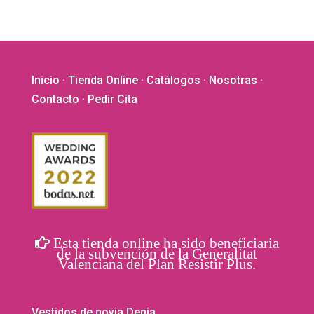
elegir
en
la
página
de
Inicio
·
Tienda Online
·
Catálogos
·
Nosotras
·
producto
Contacto
· Pedir Cita
Esta tienda online ha sido beneficiaria
de la subvención de la Generalitat
Valenciana del Plan Resistir Plus.
Vestidos de novia Denia