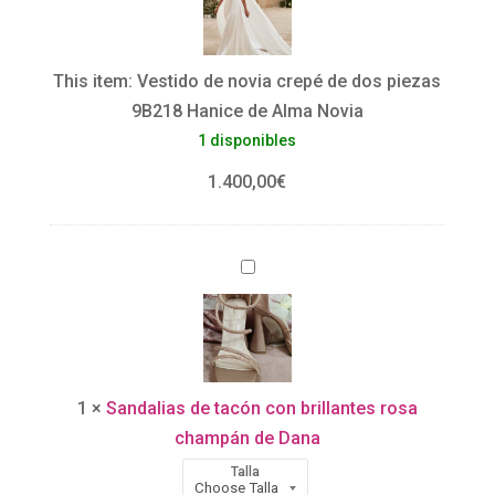
s
de
t
dos
i
piezas
This item:
Vestido de novia crepé de dos piezas
d
9B218
9B218 Hanice de Alma Novia
o
Hanice
1 disponibles
d
de
e
Alma
1.400,00
€
n
Novia
o
cantidad
S
v
a
i
n
a
d
c
a
r
1
×
Sandalias de tacón con brillantes rosa
l
e
champán de Dana
i
p
Talla
a
é