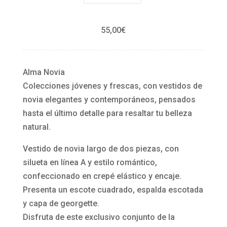
s
d
d
e
55,00
€
e
d
t
o
a
s
Alma Novia
c
p
Colecciones jóvenes y frescas, con vestidos de
ó
i
novia elegantes y contemporáneos, pensados
n
e
hasta el último detalle para resaltar tu belleza
c
z
natural.
o
a
n
s
Vestido de novia largo de dos piezas, con
b
9
silueta en línea A y estilo romántico,
r
B
confeccionado en crepé elástico y encaje.
i
2
Presenta un escote cuadrado, espalda escotada
l
1
y capa de georgette.
l
8
Disfruta de este exclusivo conjunto de la
a
H