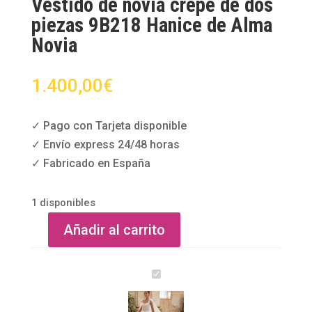
Vestido de novia crepé de dos
piezas 9B218 Hanice de Alma
Novia
1.400,00
€
✓ Pago con Tarjeta disponible
✓ Envío express 24/48 horas
✓ Fabricado en España
1 disponibles
Añadir al carrito
Vestido
de
V
novia
e
crepé