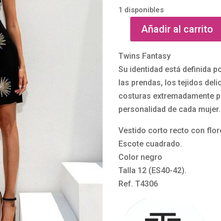
1 disponibles
Añadir al carrito
Vestido
corto
Twins Fantasy
recto
Su identidad está definida p
negro
las prendas, los tejidos deli
bordado
costuras extremadamente pre
T4306
personalidad de cada mujer.
de
Twins
Vestido corto recto con flo
Fantasy
Escote cuadrado.
cantidad
Color negro
Talla 12 (ES40-42).
Ref. T4306