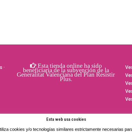
Esta tienda online ha sido
s
·
Ves
beneficiaria de la subvención de la
Generalitat Valenciana del Plan Resistir
Ves
Plus.
Ve
Ve
Ve
Esta web usa cookies
iliza cookies y/o tecnologías similares estrictamente necesarias par