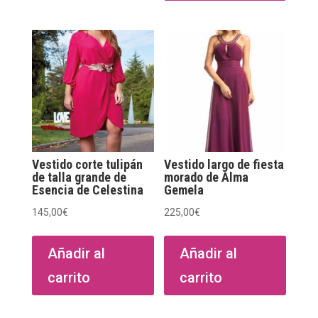
varian
Las
opcio
se
puede
elegir
en
la
págin
Vestido corte tulipán
Vestido largo de fiesta
de
de talla grande de
morado de Alma
Esencia de Celestina
Gemela
produ
145,00
€
225,00
€
Añadir al
Añadir al
carrito
carrito