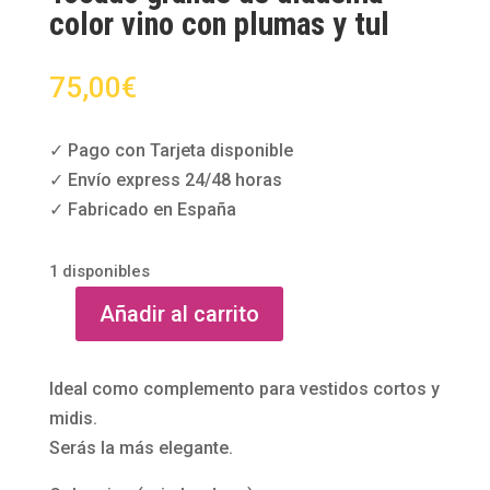
color vino con plumas y tul
75,00
€
✓ Pago con Tarjeta disponible
✓ Envío express 24/48 horas
✓ Fabricado en España
1 disponibles
Añadir al carrito
Tocado
grande
de
Ideal como complemento para vestidos cortos y
diadema
midis.
color
Serás la más elegante.
vino