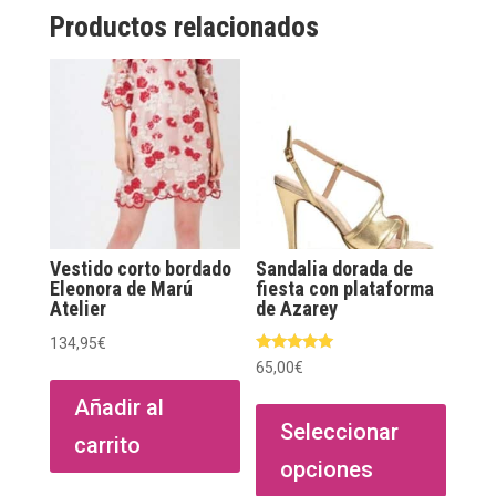
Productos relacionados
Vestido corto bordado
Sandalia dorada de
Eleonora de Marú
fiesta con plataforma
Atelier
de Azarey
134,95
€
Valorado
65,00
€
con
5.00
Este
Añadir al
de 5
produ
Seleccionar
carrito
tiene
opciones
múltip