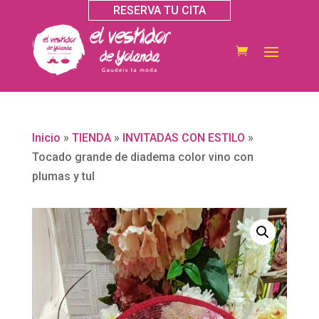
RESERVA TU CITA
Inicio
»
TIENDA
»
INVITADAS CON ESTILO
»
Tocado grande de diadema color vino con
plumas y tul