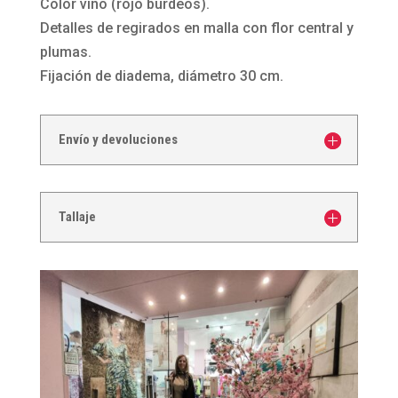
Color vino (rojo burdeos).
con
Detalles de regirados en malla con flor central y
plumas
plumas.
y
Fijación de diadema, diámetro 30 cm.
tul
cantidad
Envío y devoluciones
Tallaje