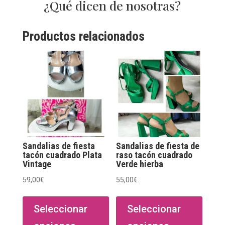
¿Qué dicen de nosotras?
Productos relacionados
Sandalias de fiesta
Sandalias de fiesta de
tacón cuadrado Plata
raso tacón cuadrado
Vintage
Verde hierba
59,00
€
55,00
€
Este
Este
producto
produ
Seleccionar
Seleccionar
tiene
tiene