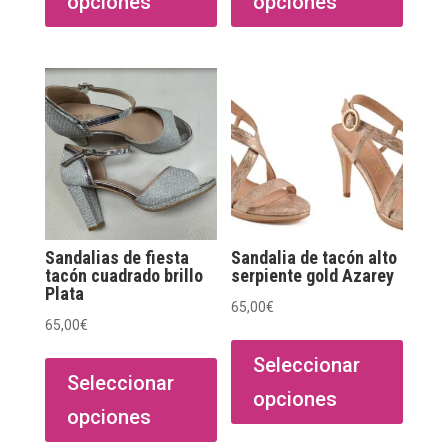
opciones
opciones
múltiples
múltip
variantes.
varian
Las
Las
opciones
opcio
se
se
pueden
puede
elegir
elegir
en
en
la
la
página
págin
Sandalias de fiesta
Sandalia de tacón alto
de
de
tacón cuadrado brillo
serpiente gold Azarey
Plata
producto
produ
65,00
€
65,00
€
Este
Este
produ
Seleccionar
producto
Seleccionar
tiene
opciones
tiene
múltip
opciones
múltiples
varian