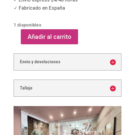
✓ Fabricado en España
1 disponibles
Añadir al carrito
Bolso
clutch
rosa
Envío y devoluciones
para
fiesta
y
Tallaje
eventos
cantidad