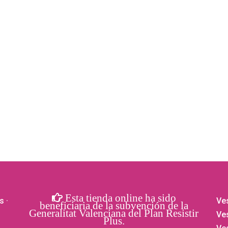
Esta tienda online ha sido
s
·
Ves
beneficiaria de la subvención de la
Generalitat Valenciana del Plan Resistir
Ves
Plus.