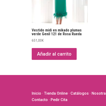
Vestido midi en mikado plumas
verde Genil 121 de Rosa Rueda
651,00
€
Añadir al carrito
Inicio
·
Tienda Online
·
Catálogos
·
Nosotra
Contacto
· Pedir Cita