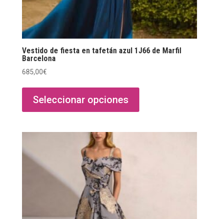
Vestido de fiesta en tafetán azul 1J66 de Marfil
Barcelona
685,00
€
Este
producto
Seleccionar opciones
tiene
múltiples
variantes.
Las
opciones
se
pueden
elegir
en