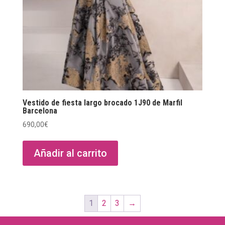
la
página
de
producto
Vestido de fiesta largo brocado 1J90 de Marfil
Barcelona
690,00
€
Añadir al carrito
1
2
3
→