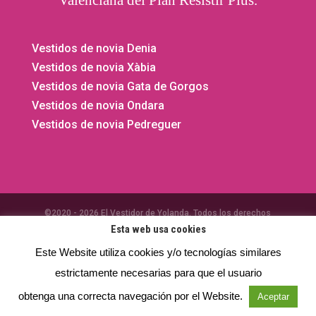
Vestidos de novia Denia
Vestidos de novia Xàbia
Vestidos de novia Gata de Gorgos
Vestidos de novia Ondara
Vestidos de novia Pedreguer
©2020 - 2026 El Vestidor de Yolanda. Todos los derechos
Esta web usa cookies
reservados.
Privacidad
- Aviso legal -
Cookies
⚡
Teamhost
Studio
Este Website utiliza cookies y/o tecnologías similares
estrictamente necesarias para que el usuario
obtenga una correcta navegación por el Website.
Aceptar