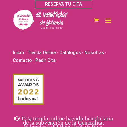
RESERVA TU CITA
Inicio
·
Tienda Online
·
Catálogos
·
Nosotras
·
Contacto
· Pedir Cita
Esta tienda online ha sido beneficiaria
de la subvención de la Generalitat
Valenciana del Plan Resistir Plus.