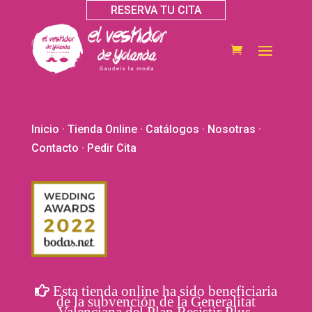
RESERVA TU CITA
Inicio
·
Tienda Online
·
Catálogos
·
Nosotras
·
Contacto
· Pedir Cita
Esta tienda online ha sido beneficiaria
de la subvención de la Generalitat
Valenciana del Plan Resistir Plus.