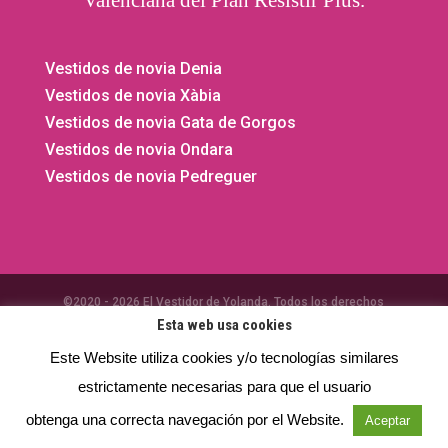
Vestidos de novia Denia
Vestidos de novia Xàbia
Vestidos de novia Gata de Gorgos
Vestidos de novia Ondara
Vestidos de novia Pedreguer
©2020 - 2026 El Vestidor de Yolanda. Todos los derechos
Esta web usa cookies
reservados.
Privacidad
- Aviso legal -
Cookies
⚡
Teamhost
Studio
Este Website utiliza cookies y/o tecnologías similares
estrictamente necesarias para que el usuario
obtenga una correcta navegación por el Website.
Aceptar